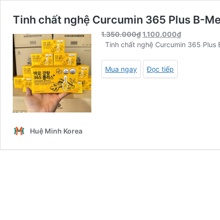
Tinh chất nghệ Curcumin 365 Plus B-Med
Giá
Giá
1.350.000
₫
1.100.000
₫
gốc
hiện
Tinh chất nghệ Curcumin 365 Plus 
là:
tại
1.350.000₫.
là:
Mua ngay
Đọc tiếp
1.100.000₫
Huệ Minh Korea