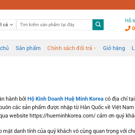
Hỗ t
Tìm
0
kiếm:
 chủ
Sản phẩm
Chính sách đổi trả
Giỏ hàng
L
ận hành bởi
Hộ Kinh Doanh
Huệ Minh Korea
có địa chỉ t
buôn các sản phẩm được nhập từ Hàn Quốc về Việt Nam ng
n qua website https://hueminhkorea.com/ cảm ơn quý khá
o mật danh tính của quý khách vô cùng quan trọng với chún