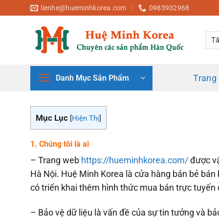
Bỏ
lienhe@hueminhkorea.com
0983932968
qua
nội
dung
Trang
Danh Mục Sản Phẩm
Mục Lục
[
Hiện Thị
]
1. Chúng tôi là ai
– Trang web
https://hueminhkorea.com/
được v
Hà Nội. Huệ Minh Korea là cửa hàng bán bẻ bán 
có triển khai thêm hình thức mua bán trực tuyế
– Bảo vệ dữ liệu là vấn đề của sự tin tưởng và bả