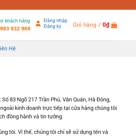
Đăng nhập
rợ khách hàng
Giỏ hàng /
0
₫
Đăng ký
983 932 968
iên Hệ
ại: Số 83 Ngõ 217 Trần Phú, Văn Quán, Hà Đông,
oài kinh doanh trực tiếp tại cửa hàng chúng tôi
ch đồng hành và tin tưởng.
g tôi. Vì thế, chúng tôi chỉ sẽ sử dụng tên và