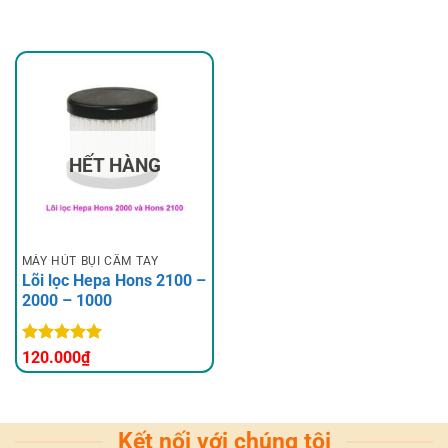
HẾT HÀNG
MÁY HÚT BỤI CẦM TAY
Lõi lọc Hepa Hons 2100 –
2000 – 1000
Được xếp
120.000
₫
hạng
5
5
sao
Kết nối với chúng tôi