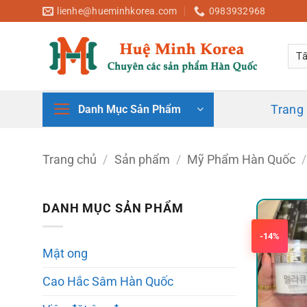
Bỏ
lienhe@hueminhkorea.com
0983932968
qua
nội
dung
Trang
Danh Mục Sản Phẩm
Trang chủ
/
Sản phẩm
/
Mỹ Phẩm Hàn Quốc
/
DANH MỤC SẢN PHẨM
-14%
Mật ong
Cao Hắc Sâm Hàn Quốc