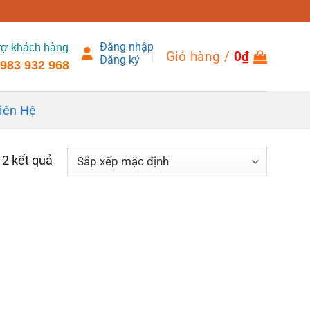
Đăng nhập
rợ khách hàng
Giỏ hàng /
0
₫
Đăng ký
983 932 968
iên Hệ
ả 2 kết quả