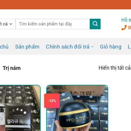
Hỗ t
Tìm
0
kiếm:
 chủ
Sản phẩm
Chính sách đổi trả
Giỏ hàng
L
Hiển thị tất c
Trị nám
-12%