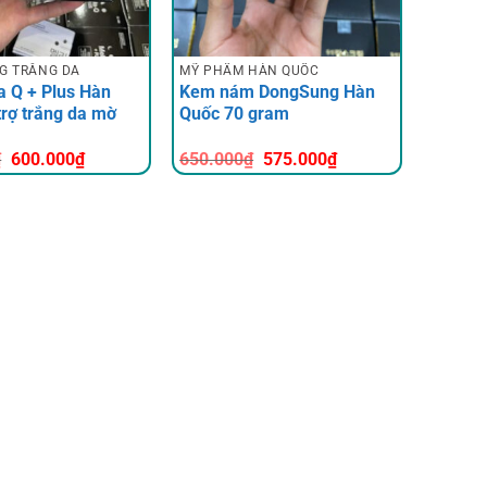
G TRẮNG DA
MỸ PHẨM HÀN QUỐC
 Q + Plus Hàn
Kem nám DongSung Hàn
trợ trắng da mờ
Quốc 70 gram
Giá
Giá
Giá
Giá
₫
600.000
₫
650.000
₫
575.000
₫
gốc
hiện
gốc
hiện
là:
tại
là:
tại
700.000₫.
là:
650.000₫.
là:
600.000₫.
575.000₫.