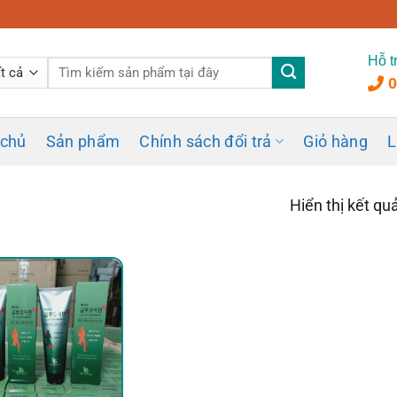
Hỗ t
Tìm
0
kiếm:
 chủ
Sản phẩm
Chính sách đổi trả
Giỏ hàng
L
Hiển thị kết qu