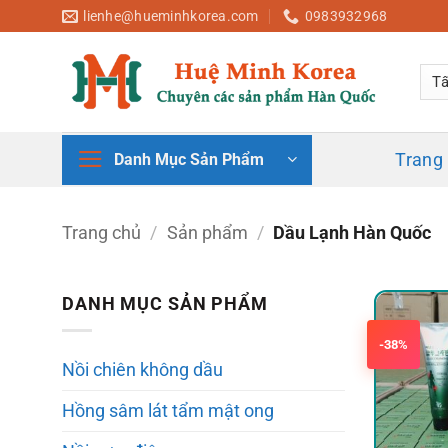
Bỏ
lienhe@hueminhkorea.com
0983932968
qua
nội
dung
Trang
Danh Mục Sản Phẩm
Trang chủ
/
Sản phẩm
/
Dầu Lạnh Hàn Quốc
DANH MỤC SẢN PHẨM
-38%
Nồi chiên không dầu
Hồng sâm lát tẩm mật ong