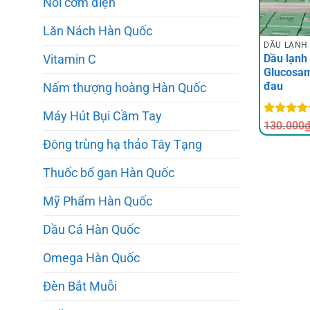
Nồi cơm điện
Lăn Nách Hàn Quốc
DẦU LẠNH
Dầu lạnh
Vitamin C
Glucosam
đau
Nấm thượng hoàng Hàn Quốc
Máy Hút Bụi Cầm Tay
Được xế
130.000
hạng
5
5
Đông trùng hạ thảo Tây Tạng
sao
Thuốc bổ gan Hàn Quốc
Mỹ Phẩm Hàn Quốc
Dầu Cá Hàn Quốc
Omega Hàn Quốc
Đèn Bắt Muỗi