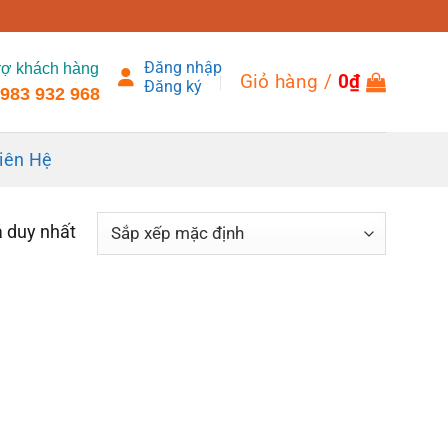
Đăng nhập
rợ khách hàng
Giỏ hàng /
0
₫
Đăng ký
983 932 968
iên Hệ
ả duy nhất