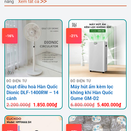
năng
Xem tất cả
-16%
-21%
ĐỒ ĐIỆN TỬ
ĐỒ ĐIỆN TỬ
Quạt điều hoà Hàn Quốc
Máy hút ẩm kèm lọc
Dionic DLF-1400RW – 14
không khí Hàn Quốc
cánh
Gume GM-D2
Giá
Giá
Giá
Giá
2.200.000
₫
1.850.000
₫
6.800.000
₫
5.400.000
₫
gốc
hiện
gốc
hiện
là:
tại
là:
tại
2.200.000₫.
là:
6.800.000₫.
là:
1.850.000₫.
5.40