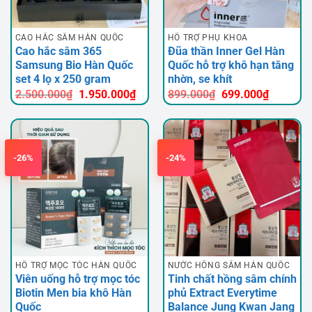
CAO HẮC SÂM HÀN QUỐC
HỖ TRỢ PHỤ KHOA
Cao hắc sâm 365
Đũa thần Inner Gel Hàn
Samsung Bio Hàn Quốc
Quốc hỗ trợ khô hạn tăng
set 4 lọ x 250 gram
nhờn, se khít
Giá
Giá
Giá
Giá
2.500.000
₫
1.950.000
₫
899.000
₫
699.000
₫
gốc
hiện
gốc
hiện
là:
tại
là:
tại
2.500.000₫.
là:
899.000₫.
là:
1.950.000₫.
699.000
-26%
-24%
HỖ TRỢ MỌC TÓC HÀN QUỐC
NƯỚC HỒNG SÂM HÀN QUỐC
Viên uống hỗ trợ mọc tóc
Tinh chất hồng sâm chính
Biotin Men bia khô Hàn
phủ Extract Everytime
Quốc
Balance Jung Kwan Jang