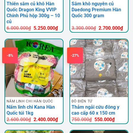
Thiên sâm củ khô Hàn
Sâm khô nguyên củ
Quốc Dragon King VVIP
Daedong Premium Hàn
Chính Phủ hộp 300g – 10
Quốc 300 gram
củ
Giá
Giá
Giá
Giá
6.000.000
₫
5.250.000
₫
3.300.000
₫
2.700.000
₫
gốc
hiện
gốc
hiện
là:
tại
là:
tại
6.000.000₫.
là:
3.300.000₫.
là:
5.250.000₫.
2.70
-8%
-27%
NẤM LINH CHI HÀN QUỐC
ĐỒ ĐIỆN TỬ
Nấm linh chi Kana Hàn
Thảm ngải cứu đông y
Quốc túi 1kg
cao cấp 60 x 150 cm
Giá
Giá
Giá
Giá
2.600.000
₫
2.400.000
₫
750.000
₫
550.000
₫
gốc
hiện
gốc
hiện
là:
tại
là:
tại