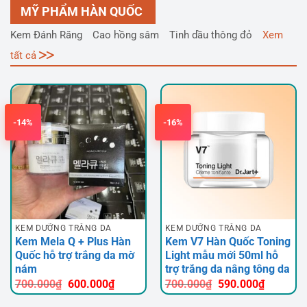
MỸ PHẨM HÀN QUỐC
Kem Đánh Răng
Cao hồng sâm
Tinh dầu thông đỏ
Xem
tất cả
-14%
-16%
KEM DƯỠNG TRẮNG DA
KEM DƯỠNG TRẮNG DA
Kem Mela Q + Plus Hàn
Kem V7 Hàn Quốc Toning
Quốc hỗ trợ trắng da mờ
Light mẫu mới 50ml hỗ
nám
trợ trắng da nâng tông da
Giá
Giá
Giá
Giá
700.000
₫
600.000
₫
700.000
₫
590.000
₫
gốc
hiện
gốc
hiện
là:
tại
là:
tại