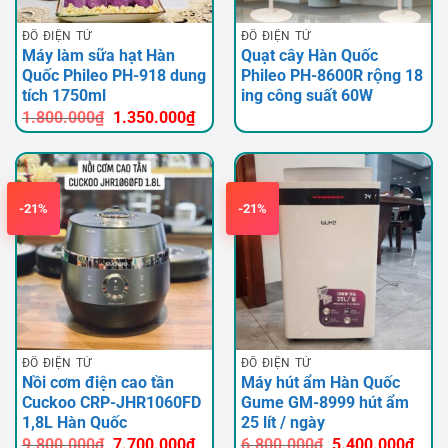
ĐỒ ĐIỆN TỬ
ĐỒ ĐIỆN TỬ
Máy làm sữa hạt Hàn
Quạt cây Hàn Quốc
Quốc Phileo PH-918 dung
Phileo PH-8600R rộng 18
tích 1750ml
ing công suất 60W
Giá
Giá
1.800.000
₫
1.350.000
₫
gốc
hiện
là:
tại
1.800.000₫.
là:
1.350.000₫.
-21%
-21%
ĐỒ ĐIỆN TỬ
ĐỒ ĐIỆN TỬ
Nồi cơm điện cao tần
Máy hút ẩm Hàn Quốc
Cuckoo CRP-JHR1060FD
Gume GM-8999 hút ẩm
1,8L Hàn Quốc
25 lít / ngày
Giá
Giá
Giá
Giá
9.800.000
₫
7.700.000
₫
6.800.000
₫
5.400.000
₫