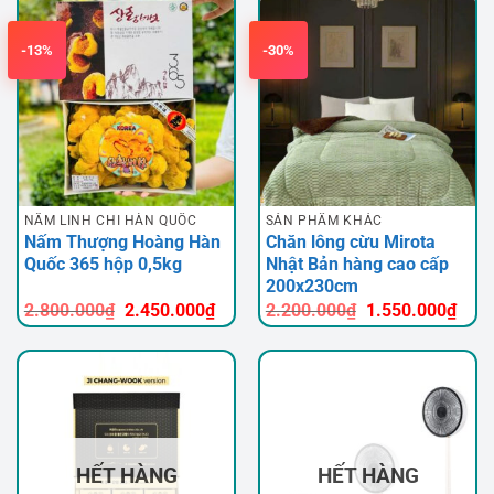
2.600.000₫.
là:
750.000₫.
là:
2.400.000₫.
550.000
-13%
-30%
NẤM LINH CHI HÀN QUỐC
SẢN PHẨM KHÁC
Nấm Thượng Hoàng Hàn
Chăn lông cừu Mirota
Quốc 365 hộp 0,5kg
Nhật Bản hàng cao cấp
200x230cm
Giá
Giá
Giá
Giá
2.800.000
₫
2.450.000
₫
2.200.000
₫
1.550.000
₫
gốc
hiện
gốc
hiện
là:
tại
là:
tại
2.800.000₫.
là:
2.200.000₫.
là:
2.450.000₫.
1.55
HẾT HÀNG
HẾT HÀNG