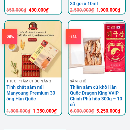
30 gói x 10ml
Giá
Giá
Giá
Giá
650.000
₫
480.000
₫
2.500.000
₫
1.900.000
₫
gốc
hiện
gốc
hiện
là:
tại
là:
tại
650.000₫.
là:
2.500.000₫.
là:
480.000₫.
1.90
-25%
-13%
THỰC PHẨM CHỨC NĂNG
SÂM KHÔ
Tinh chất sâm núi
Thiên sâm củ khô Hàn
Manyoung Premium 30
Quốc Dragon King VVIP
ống Hàn Quốc
Chính Phủ hộp 300g – 10
củ
Giá
Giá
Giá
Giá
1.800.000
₫
1.350.000
₫
6.000.000
₫
5.250.000
₫
gốc
hiện
gốc
hiện
là:
tại
là:
tại
1.800.000₫.
là:
6.000.000₫.
là:
1.350.000₫.
5.25