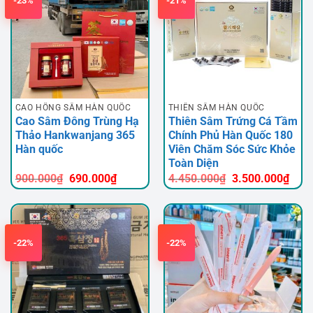
-23%
-21%
CAO HỒNG SÂM HÀN QUỐC
THIÊN SÂM HÀN QUỐC
Cao Sâm Đông Trùng Hạ
Thiên Sâm Trứng Cá Tầm
Thảo Hankwanjang 365
Chính Phủ Hàn Quốc 180
Hàn quốc
Viên Chăm Sóc Sức Khỏe
Toàn Diện
Giá
Giá
900.000
₫
690.000
₫
4.450.000
₫
3.500.000
₫
gốc
hiện
là:
tại
4.450.000₫.
là:
3.50
-22%
-22%