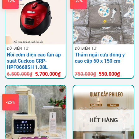
-12%
-27%
ĐỒ ĐIỆN TỬ
ĐỒ ĐIỆN TỬ
Nồi cơm điện cao tần áp
Thảm ngải cứu đông y
suất Cuckoo CRP-
cao cấp 60 x 150 cm
HPF0668SH 1.08L
Giá
Giá
Giá
Giá
6.500.000
₫
5.700.000
₫
750.000
₫
550.000
₫
gốc
hiện
gốc
hiện
là:
tại
là:
tại
6.500.000₫.
là:
750.000₫.
là:
5.700.000₫.
550.000
-25%
HẾT HÀNG