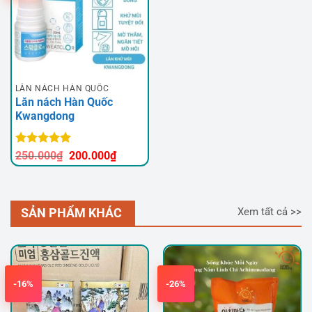
LĂN NÁCH HÀN QUỐC
Lăn nách Hàn Quốc
Kwangdong
Được xếp
Giá
Giá
250.000
₫
200.000
₫
hạng
5
5
gốc
hiện
sao
là:
tại
250.000₫.
là:
200.000₫.
SẢN PHẨM KHÁC
Xem tất cả >>
-16%
-26%