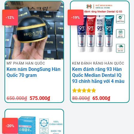
700.000₫.
là:
700.000₫.
là:
600.000₫.
590.000
-12%
-19%
MỸ PHẨM HÀN QUỐC
KEM ĐÁNH RĂNG HÀN QUỐC
Kem nám DongSung Hàn
Kem đánh răng 93 Hàn
Quốc 70 gram
Quốc Median Dental IQ
93 chính hãng với 4 màu
Giá
Giá
Được xếp
650.000
₫
575.000
₫
80.000
₫
65.000
₫
gốc
hiện
hạng
5
5
là:
tại
sao
650.000₫.
là:
575.000₫.
-20%