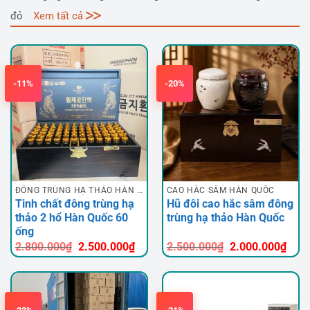
đỏ
Xem tất cả
-11%
-20%
ĐÔNG TRÙNG HẠ THẢO HÀN QUỐC
CAO HẮC SÂM HÀN QUỐC
Tinh chất đông trùng hạ
Hũ đôi cao hắc sâm đông
thảo 2 hổ Hàn Quốc 60
trùng hạ thảo Hàn Quốc
ống
Giá
Giá
Giá
Giá
2.800.000
₫
2.500.000
₫
2.500.000
₫
2.000.000
₫
gốc
hiện
gốc
hiện
là:
tại
là:
tại
2.800.000₫.
là:
2.500.000₫.
là:
2.500.000₫.
2.00