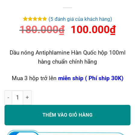
(
5
đánh giá của khách hàng)
Giá
Giá
180.000
5
5
trên 5
₫
100.000
₫
dựa trên
đánh giá
gốc
hiệ
là:
tại
Dầu nóng Antiphlamine Hàn Quốc hộp 100ml
180.000₫.
là:
hàng chuẩn chính hãng
100
Mua 3 hộp trở lên
miễn ship ( Phí ship 30K)
Dầu xoa bóp hàn quốc 100ml hộp màu đỏ số lượng
THÊM VÀO GIỎ HÀNG