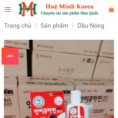
Bỏ
qua
nội
Trang chủ
/
Sản phẩm
/
Dầu Nóng
dung
-44%