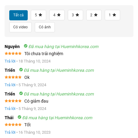
Tất cả
5
4
3
2
1
Có video
Có ảnh
Nguyên
Đã mua hàng tại Hueminhkorea.com
Tôi chưa trải nghiệm
Được xếp
Trả lời
•
18 Tháng 10, 2024
hạng
5
5
sao
Triển
Đã mua hàng tại Hueminhkorea.com
Ok
Được xếp
Trả lời
•
5 Tháng 9, 2024
hạng
5
5
sao
Triển
Đã mua hàng tại Hueminhkorea.com
Có giảm đau
Được xếp
Trả lời
•
5 Tháng 9, 2024
hạng
5
5
sao
Thái
Đã mua hàng tại Hueminhkorea.com
Tốt
Được xếp
Trả lời
•
16 Tháng 10, 2023
hạng
5
5
sao