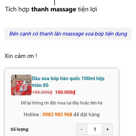
Bên cạnh có thanh lăn massage xoa bóp tiện dụng
Xin cảm ơn !
Dầu xoa bóp hàn quốc 100ml hộp
màu đỏ
Giá
Giá
180.000
₫
100.000
₫
gốc
hiện
là:
tại
Để lại thông tin đặt mua tại đây hoặc liên hệ
180.000₫.
là:
100.000₫.
Hotline :
0983 983 968
để đặt hàng
-
+
Số lượng: