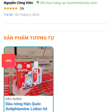
Nguyễn Công Viên
Đã mua hàng tại Hueminhkorea.com
Ok
Được xếp
Trả lời
•
30 Tháng 5, 2023
hạng
5
5
sao
SẢN PHẨM TƯƠNG TỰ
-44%
DẦU NÓNG
Dầu nóng Hàn Quốc
Antiphlamine Lotion hỗ