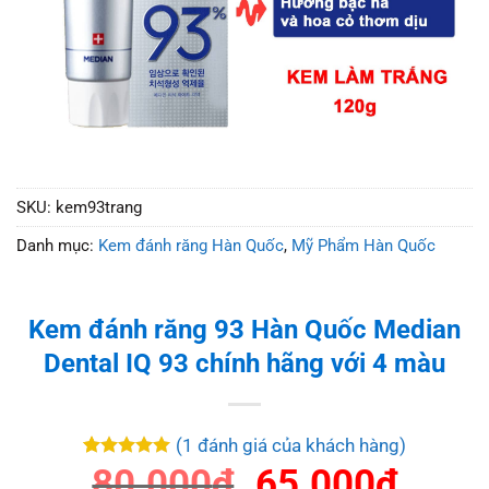
SKU:
kem93trang
Danh mục:
Kem đánh răng Hàn Quốc
,
Mỹ Phẩm Hàn Quốc
Kem đánh răng 93 Hàn Quốc Median
Dental IQ 93 chính hãng với 4 màu
(
1
đánh giá của khách hàng)
5
1
trên 5
80.000
₫
65.000
₫
dựa trên