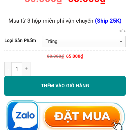
đánh giá
Mua từ 3 hộp miễn phí vận chuyển
(Ship 25K)
XÓA
Loại Sản Phẩm
Giá
Giá
80.000
₫
65.000
₫
gốc
hiện
là:
tại
Kem đánh răng 93 Hàn Quốc Median Dental IQ 93 chính
80.000₫.
là:
65.000₫.
THÊM VÀO GIỎ HÀNG