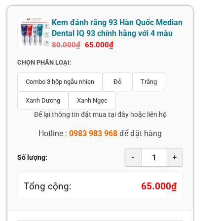
Kem đánh răng 93 Hàn Quốc Median
Dental IQ 93 chính hãng với 4 màu
80.000
₫
65.000
₫
CHỌN PHÂN LOẠI:
Combo 3 hộp ngẫu nhien
Đỏ
Trắng
Xanh Dương
Xanh Ngọc
Để lại thông tin đặt mua tại đây hoặc liên hệ
Hotline :
0983 983 968
để đặt hàng
-
+
Số lượng:
Tổng cộng:
65.000
₫