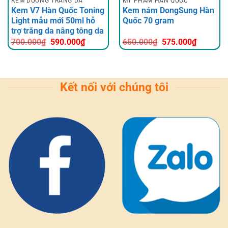
KEM DƯỠNG TRẮNG DA
MỸ PHẨM HÀN QUỐC
Kem V7 Hàn Quốc Toning
Kem nám DongSung Hàn
Light mẫu mới 50ml hỗ
Quốc 70 gram
trợ trắng da nâng tông da
Giá
Giá
Giá
Giá
700.000
₫
590.000
₫
650.000
₫
575.000
₫
gốc
hiện
gốc
hiện
là:
tại
là:
tại
700.000₫.
là:
650.000₫.
là:
0₫.
590.000₫.
575.000
Kết nối với chúng tôi