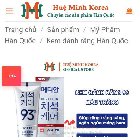
Bỏ
qua
nội
Trang chủ
/
Sản phẩm
/
Mỹ Phẩm
dung
Hàn Quốc
/
Kem đánh răng Hàn Quốc
-19%