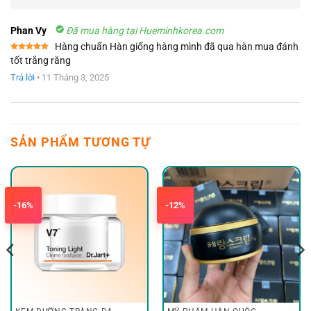
Phan Vy
Đã mua hàng tại Hueminhkorea.com
Hàng chuẩn Hàn giống hàng mình đã qua hàn mua đánh
Được xếp
tốt trắng răng
hạng
5
5
sao
Trả lời
•
11 Tháng 3, 2025
SẢN PHẨM TƯƠNG TỰ
-16%
-12%