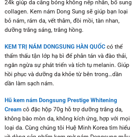
24k giúp da căng bóng không nếp nhăn, bổ sung
collagen. Kem nám Dong Sung sẽ giúp bạn loại
bỏ nám, rám da, vết thâm, đồi mồi, tàn nhan,
dưỡng trắng sáng, trắng hồng.
KEM TRỊ NÁM DONGSUNG HÀN QUỐC
có thể
thẩm thấu tận lớp hạ bì để phân tán và đào thải,
ngăn ngừa sự phát triển và tích tụ melanin. Giúp
hồi phục và dưỡng da khỏe từ bên trong…dần
dần làm sạch nám.
Hũ kem nám Dongsung Prestige Whitening
Cream
cô đặc hộp 70g hỗ trợ d
ưỡng trắng da,
không bào mòn da, không kích ứng, hợp với mọi
loại da. Cùng chúng tôi Huệ Minh Korea tìm hiểu
về dòng sản phẩm kem mờ nám Dongsung mẫu