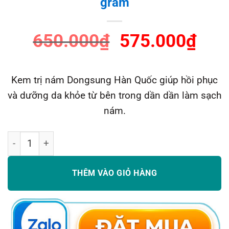
gram
Giá
Giá
650.000
₫
575.000
₫
gốc
hiệ
là:
tại
Kem trị nám Dongsung Hàn Quốc giúp hồi phục
650.000₫.
là:
và dưỡng da khỏe từ bên trong dần dần làm sạch
575
nám.
Kem nám DongSung Hàn Quốc 70 gram số lượng
THÊM VÀO GIỎ HÀNG