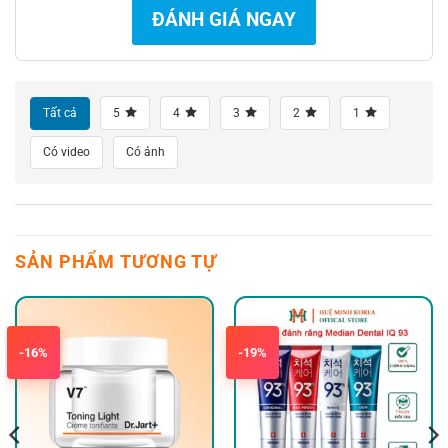
ĐÁNH GIÁ NGAY
Tất cả
5
4
3
2
1
Có video
Có ảnh
SẢN PHẨM TƯƠNG TỰ
-16%
-19%