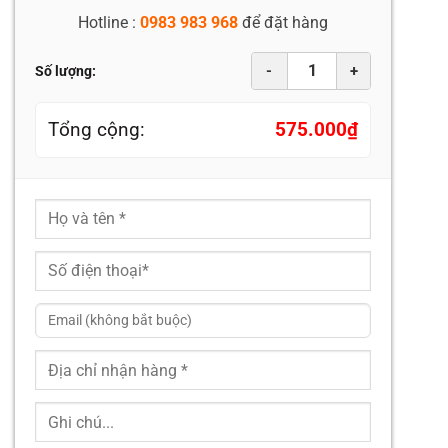
575.000₫.
Hotline :
0983 983 968
để đặt hàng
-
+
Số lượng:
Tổng cộng:
575.000
₫