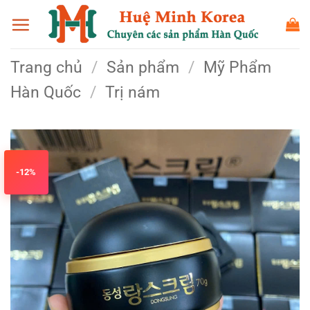
Bỏ
qua
nội
Trang chủ
/
Sản phẩm
/
Mỹ Phẩm
dung
Hàn Quốc
/
Trị nám
-12%