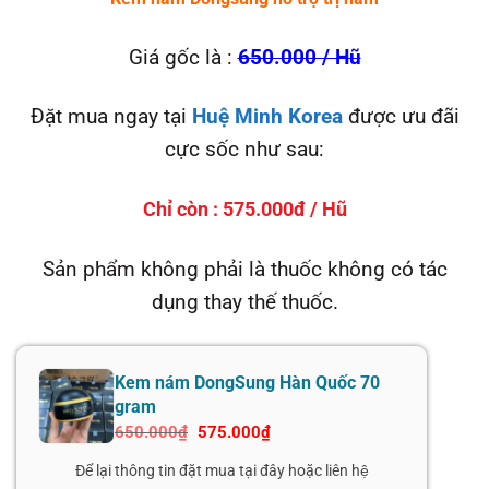
Giá gốc là :
650.000 / Hũ
Đặt mua ngay tại
Huệ Minh Korea
được ưu đãi
cực sốc như sau:
Chỉ còn :
575.000đ / Hũ
Sản phẩm không phải là thuốc không có tác
dụng thay thế thuốc.
Kem nám DongSung Hàn Quốc 70
gram
Giá
Giá
650.000
₫
575.000
₫
gốc
hiện
là:
tại
Để lại thông tin đặt mua tại đây hoặc liên hệ
650.000₫.
là: