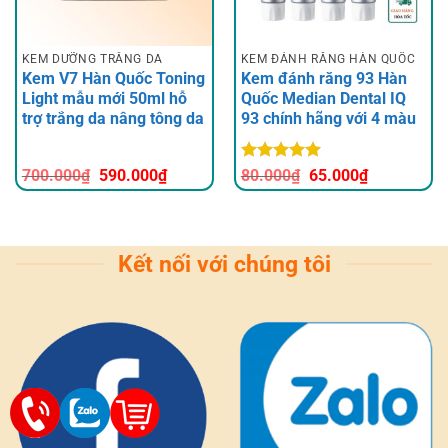
KEM DƯỠNG TRẮNG DA
KEM ĐÁNH RĂNG HÀN QUỐC
Kem V7 Hàn Quốc Toning
Kem đánh răng 93 Hàn
Light mẫu mới 50ml hỗ
Quốc Median Dental IQ
trợ trắng da nâng tông da
93 chính hãng với 4 màu
Giá
Giá
Được xếp
700.000
₫
590.000
₫
80.000
₫
65.000
₫
gốc
hiện
hạng
5
5
là:
tại
sao
700.000₫.
là:
0₫.
590.000₫.
Kết nối với chúng tôi