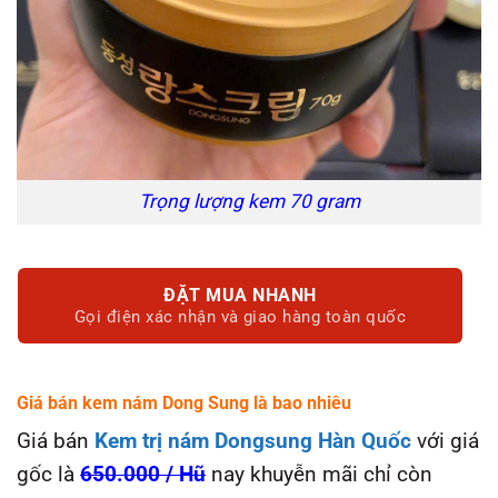
Trọng lượng kem 70 gram
ĐẶT MUA NHANH
Gọi điện xác nhận và giao hàng toàn quốc
Giá bán kem nám Dong Sung là bao nhiêu
Giá bán
Kem trị nám Dongsung Hàn Quốc
với giá
gốc là
650.000 / Hũ
nay khuyễn mãi chỉ còn