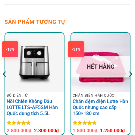
SẢN PHẨM TƯƠNG TỰ
-18%
-31%
HẾT HÀNG
ĐỒ ĐIỆN TỬ
CHĂN ĐIỆN HÀN QUỐC
Nồi Chiên Không Dầu
Chăn đệm điện Lotte Hàn
LOTTE LTS-AF5SM Hàn
Quốc nhung cao cấp
Quốc dung tích 5.5L
150×180 cm
Được xếp
Giá
Giá
Được xếp
Giá
Giá
2.800.000
₫
2.300.000
₫
1.800.000
₫
1.250.000
₫
hạng
5
5
hạng
5
5