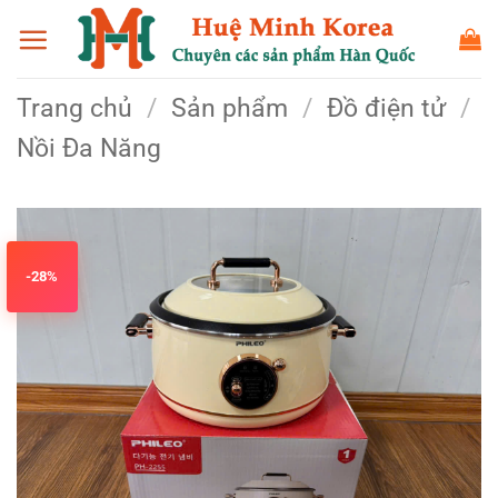
Bỏ
qua
nội
Trang chủ
/
Sản phẩm
/
Đồ điện tử
/
dung
Nồi Đa Năng
-28%