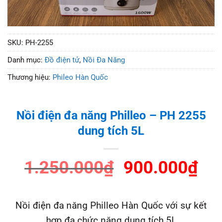
SKU:
PH-2255
Danh mục:
Đồ điện tử
,
Nồi Đa Năng
Thương hiệu:
Phileo Hàn Quốc
Nồi điện đa năng Philleo – PH 2255
dung tích 5L
Giá
Gi
1.250.000
₫
900.000
₫
gốc
hiệ
là:
tại
Nồi điện đa năng Philleo Hàn Quốc với sự kết
1.250.000₫.
là:
hợp đa chức năng dung tích 5L