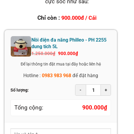
cực sốc như sau:
Chỉ còn :
900.000đ / Cái
Nồi điện đa năng Philleo - PH 2255
dung tích 5L
Giá
Giá
1.250.000
₫
900.000
₫
gốc
hiện
là:
tại
Để lại thông tin đặt mua tại đây hoặc liên hệ
1.250.000₫.
là:
900.000₫.
Hotline :
0983 983 968
để đặt hàng
-
+
Số lượng:
Tổng cộng:
900.000
₫