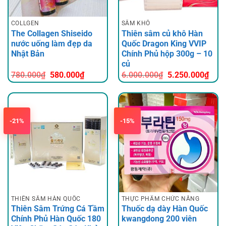
COLLGEN
SÂM KHÔ
The Collagen Shiseido
Thiên sâm củ khô Hàn
nước uống làm đẹp da
Quốc Dragon King VVIP
Nhật Bản
Chính Phủ hộp 300g – 10
củ
Giá
Giá
Giá
Giá
780.000
₫
580.000
₫
6.000.000
₫
5.250.000
₫
gốc
hiện
gốc
hiện
là:
tại
là:
tại
780.000₫.
là:
6.000.000₫.
là:
580.000₫.
5.25
-21%
-15%
THIÊN SÂM HÀN QUỐC
THỰC PHẨM CHỨC NĂNG
Thiên Sâm Trứng Cá Tầm
Thuốc dạ dày Hàn Quốc
Chính Phủ Hàn Quốc 180
kwangdong 200 viên