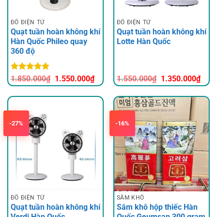
ĐỒ ĐIỆN TỬ
ĐỒ ĐIỆN TỬ
Quạt tuần hoàn không khí
Quạt tuần hoàn không khí
Hàn Quốc Phileo quay
Lotte Hàn Quốc
360 độ
Được xếp
Giá
Giá
Giá
Giá
1.850.000
₫
1.550.000
₫
1.550.000
₫
1.350.000
₫
hạng
5
5
gốc
hiện
gốc
hiện
sao
là:
tại
là:
tại
1.850.000₫.
là:
1.550.000₫.
là:
1.550.000₫.
1.35
-27%
-16%
ĐỒ ĐIỆN TỬ
SÂM KHÔ
Quạt tuần hoàn không khí
Sâm khô hộp thiếc Hàn
Verdi Hàn Quốc
Quốc Geumsan 300 gram