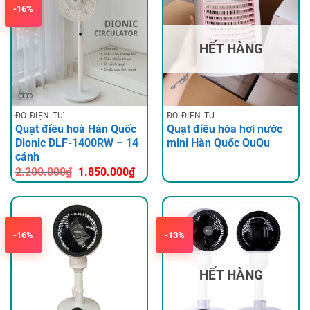
-16%
HẾT HÀNG
ĐỒ ĐIỆN TỬ
ĐỒ ĐIỆN TỬ
Quạt điều hoà Hàn Quốc
Quạt điều hòa hơi nước
Dionic DLF-1400RW – 14
mini Hàn Quốc QuQu
cánh
Giá
Giá
2.200.000
₫
1.850.000
₫
gốc
hiện
là:
tại
2.200.000₫.
là:
1.850.000₫.
-16%
-13%
HẾT HÀNG