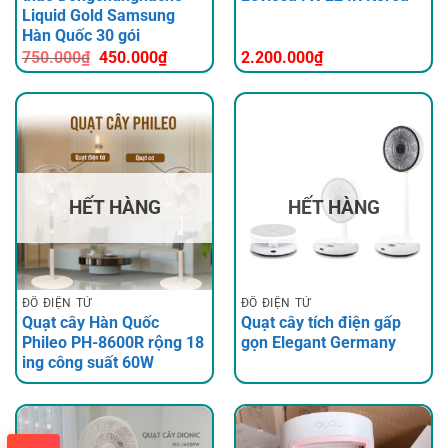
Liquid Gold Samsung
Hàn Quốc 30 gói
Giá
Giá
750.000
₫
450.000
₫
2.200.000
₫
gốc
hiện
là:
tại
750.000₫.
là:
450.000₫.
HẾT HÀNG
HẾT HÀNG
ĐỒ ĐIỆN TỬ
ĐỒ ĐIỆN TỬ
Quạt cây Hàn Quốc
Quạt cây tích điện gấp
Phileo PH-8600R rộng 18
gọn Elegant Germany
ing công suất 60W