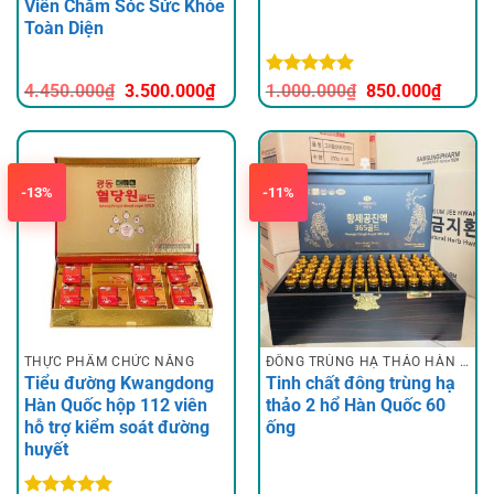
Viên Chăm Sóc Sức Khỏe
Toàn Diện
Giá
Giá
Được xếp
Giá
Giá
4.450.000
₫
3.500.000
₫
1.000.000
₫
850.000
₫
gốc
hiện
hạng
5
5
gốc
hiện
là:
tại
sao
là:
tại
4.450.000₫.
là:
1.000.000₫.
là:
3.500.000₫.
850.00
-13%
-11%
THỰC PHẨM CHỨC NĂNG
ĐÔNG TRÙNG HẠ THẢO HÀN QUỐC
Tiểu đường Kwangdong
Tinh chất đông trùng hạ
Hàn Quốc hộp 112 viên
thảo 2 hổ Hàn Quốc 60
hỗ trợ kiểm soát đường
ống
huyết