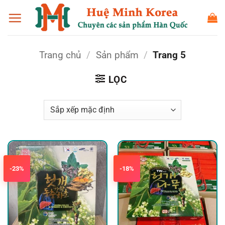
Bỏ
qua
nội
dung
Trang chủ
/
Sản phẩm
/
Trang 5
LỌC
-23%
-18%