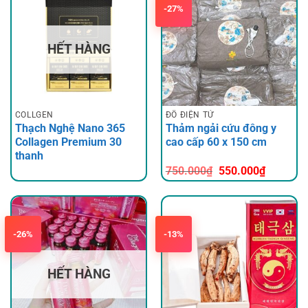
-27%
HẾT HÀNG
COLLGEN
ĐỒ ĐIỆN TỬ
Thạch Nghệ Nano 365
Thảm ngải cứu đông y
Collagen Premium 30
cao cấp 60 x 150 cm
thanh
Giá
Giá
750.000
₫
550.000
₫
gốc
hiện
là:
tại
750.000₫.
là:
550.000
-26%
-13%
HẾT HÀNG