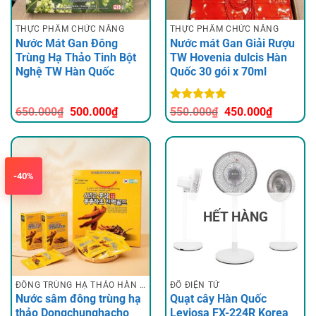
THỰC PHẨM CHỨC NĂNG
THỰC PHẨM CHỨC NĂNG
Nước Mát Gan Đông
Nước mát Gan Giải Rượu
Trùng Hạ Thảo Tinh Bột
TW Hovenia dulcis Hàn
Nghệ TW Hàn Quốc
Quốc 30 gói x 70ml
Giá
Giá
Được xếp
Giá
Giá
650.000
₫
500.000
₫
550.000
₫
450.000
₫
gốc
hiện
hạng
5
5
gốc
hiện
là:
tại
sao
là:
tại
650.000₫.
là:
550.000₫.
là:
500.000₫.
450.000
-40%
HẾT HÀNG
ĐÔNG TRÙNG HẠ THẢO HÀN QUỐC
ĐỒ ĐIỆN TỬ
Nước sâm đông trùng hạ
Quạt cây Hàn Quốc
thảo Dongchunghacho
Leviosa FX-224R Korea