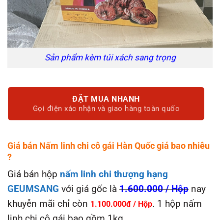
Sản phẩm kèm túi xách sang trọng
ĐẶT MUA NHANH
Gọi điện xác nhận và giao hàng toàn quốc
Giá bán Nấm linh chi cô gái Hàn Quốc giá bao nhiêu
?
Giá bán hộp
nấm linh chi thượng hạng
GEUMSANG
với giá gốc là
1.600.000 / Hộp
nay
khuyễn mãi chỉ còn
. 1 hộp nấm
1.100.000đ / Hộp
linh chi cô gái bao gồm 1kg.