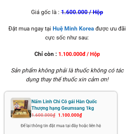
Giá gốc là :
1.600.000 / Hộp
Đặt mua ngay tại
Huệ Minh Korea
được ưu đãi
cực sốc như sau:
Chỉ còn :
1.100.000đ / Hộp
Sản phẩm không phải là thuốc không có tác
dụng thay thế thuốc xin cảm ơn!
Nấm Linh Chi Cô gái Hàn Quốc
Thượng hạng Geumsang 1kg
Giá
Giá
1.600.000
₫
1.100.000
₫
gốc
hiện
là:
tại
Để lại thông tin đặt mua tại đây hoặc liên hệ
1.600.000₫.
là:
1.100.000₫.