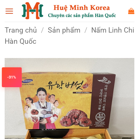
Bỏ
qua
nội
Trang chủ
/
Sản phẩm
/
Nấm Linh Chi
dung
Hàn Quốc
-31%