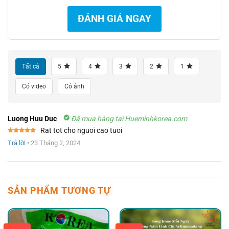
ĐÁNH GIÁ NGAY
Tất cả
5
4
3
2
1
Có video
Có ảnh
Luong Huu Duc
Đã mua hàng tại Hueminhkorea.com
Rat tot cho nguoi cao tuoi
Được xếp
Trả lời
•
23 Tháng 2, 2024
hạng
5
5
sao
SẢN PHẨM TƯƠNG TỰ