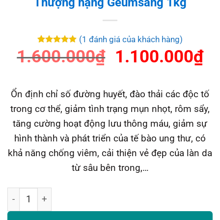
Thượng hạng Geumsang 1kg
(
1
đánh giá của khách hàng)
Giá
Gi
1.600.000
5
1
trên 5
₫
1.100.000
₫
dựa trên
đánh giá
gốc
hi
là:
tạ
Ổn định chỉ số đường huyết, đào thải các độc tố
1.600.000₫.
là
trong cơ thể, giảm tình trạng mụn nhọt, rôm sẩy,
1.
tăng cường hoạt động lưu thông máu, giảm sự
hình thành và phát triển của tế bào ung thư, có
khả năng chống viêm, cải thiện vẻ đẹp của làn da
từ sâu bên trong,…
Nấm Linh Chi Cô gái Hàn Quốc Thượng hạng Geumsang 