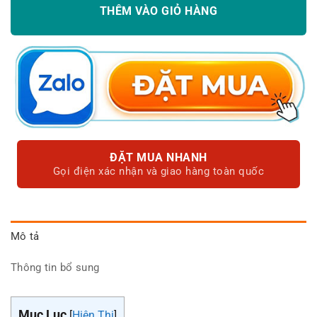
THÊM VÀO GIỎ HÀNG
ĐẶT MUA NHANH
Gọi điện xác nhận và giao hàng toàn quốc
Mô tả
Thông tin bổ sung
Mục Lục
[
Hiện Thị
]