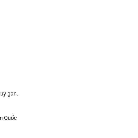
suy gan,
àn Quốc