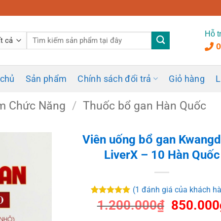
Hỗ t
Tìm
0
kiếm:
 chủ
Sản phẩm
Chính sách đổi trả
Giỏ hàng
L
m Chức Năng
/
Thuốc bổ gan Hàn Quốc
Viên uống bổ gan Kwang
LiverX – 10 Hàn Quốc
(
1
đánh giá của khách h
5
1
trên 5
Giá
1.200.000
₫
850.000
dựa trên
gốc
đánh giá