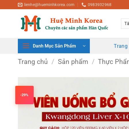
Bỏ
lienhe@hueminhkorea.com
0983932968
qua
nội
dung
Trang
Danh Mục Sản Phẩm
Trang chủ
/
Sản phẩm
/
Thực Phẩ
-29%