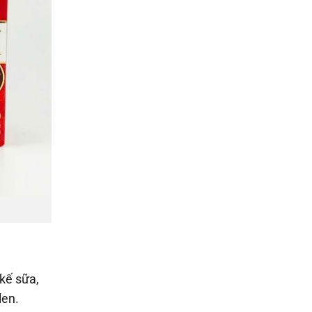
 kế sữa,
len.