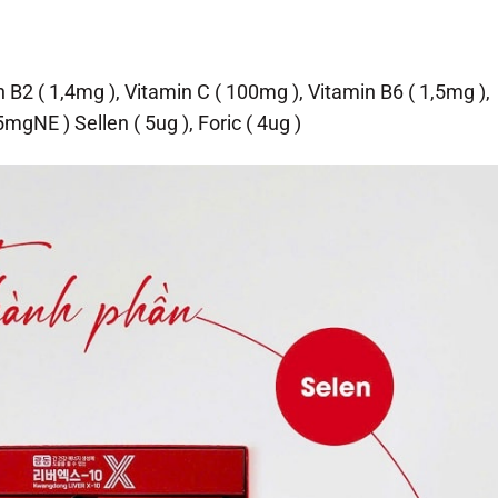
n B2 ( 1,4mg ), Vitamin C ( 100mg ), Vitamin B6 ( 1,5mg ),
mgNE ) Sellen ( 5ug ), Foric ( 4ug )