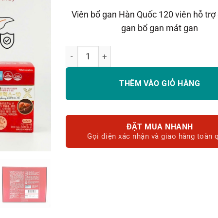
là:
Viên bổ gan Hàn Quốc 120 viên hỗ trợ 
1.200.0
gan bổ gan mát gan
Viên uống bổ gan Kwangdong LiverX - 10 
THÊM VÀO GIỎ HÀNG
ĐẶT MUA NHANH
Gọi điện xác nhận và giao hàng toàn 