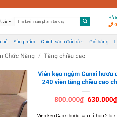
Hỗ t
Tìm
0
kiếm:
 chủ
Sản phẩm
Chính sách đổi trả
Giỏ hàng
L
m Chức Năng
/
Tăng chiều cao
Viên kẹo ngậm Canxi hươu 
240 viên tăng chiều cao c
Giá
800.000
₫
630.000
gốc
là:
Viên kẹo Canxi hươu cao cổ, hộp 2 lọ x