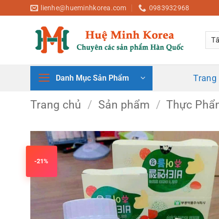
Bỏ
lienhe@hueminhkorea.com
0983932968
qua
nội
dung
Trang
Danh Mục Sản Phẩm
Trang chủ
/
Sản phẩm
/
Thực Phẩ
-21%