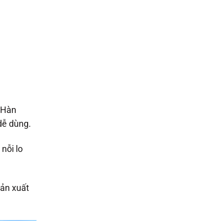
 Hàn
dễ dùng.
nỗi lo
sản xuất