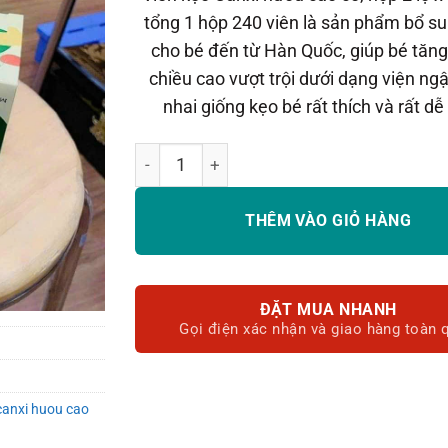
800.000₫
tổng 1 hộp 240 viên là sản phẩm bổ su
cho bé đến từ Hàn Quốc, giúp bé tăng
chiều cao vượt trội dưới dạng viện n
nhai giống kẹo bé rất thích và rất dễ
Viên kẹo ngậm Canxi hươu cao cổ 240 viên 
THÊM VÀO GIỎ HÀNG
ĐẶT MUA NHANH
Gọi điện xác nhận và giao hàng toàn 
canxi huou cao