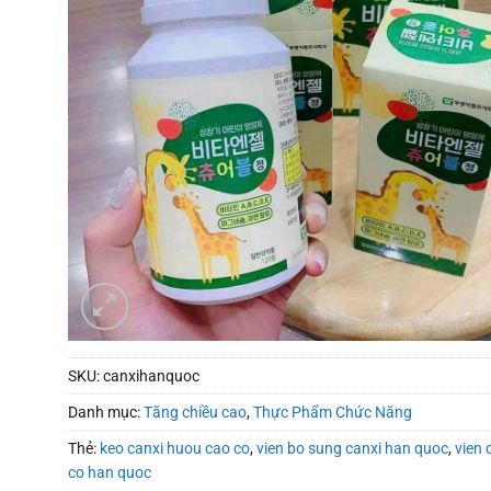
SKU:
canxihanquoc
Danh mục:
Tăng chiều cao
,
Thực Phẩm Chức Năng
Thẻ:
keo canxi huou cao co
,
vien bo sung canxi han quoc
,
vien 
co han quoc